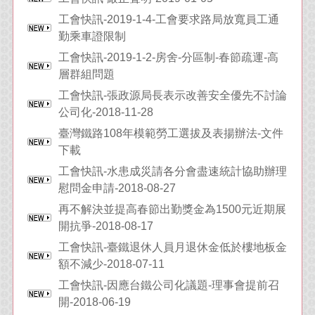
工會快訊-2019-1-4-工會要求路局放寬員工通
勤乘車證限制
工會快訊-2019-1-2-房舍-分區制-春節疏運-高
層群組問題
工會快訊-張政源局長表示改善安全優先不討論
公司化-2018-11-28
臺灣鐵路108年模範勞工選拔及表揚辦法-文件
下載
工會快訊-水患成災請各分會盡速統計協助辦理
慰問金申請-2018-08-27
再不解決並提高春節出勤獎金為1500元近期展
開抗爭-2018-08-17
工會快訊-臺鐵退休人員月退休金低於樓地板金
額不減少-2018-07-11
工會快訊-因應台鐵公司化議題-理事會提前召
開-2018-06-19