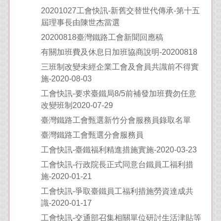
20201027工會快訊-新舊交替世代傳承-第十五
屆理事長由陳世杰當選
20200818臺灣鐵路工會新聞回應稿
有關加班費及休息日加班協商說明-20200818
三班制改變未經企業工會及會員共識前不得實
施-2020-08-03
工會快訊-要求臺鐵局8/5前補發加班費勿任意
改變班制2020-07-29
臺灣鐵路工會 甄選新竹分會服務員 錄取名單
臺灣鐵路工會甄選分會服務員
工會快訊-臺鐵福利精進措施實施-2020-03-23
工會快訊-行政院長正式同意台鐵員工福利措
施-2020-01-21
工會快訊-爭取臺鐵員工福利措施勞資達成共
識-2020-01-17
工會快訊-交通部召集相關單位研討生活津貼等