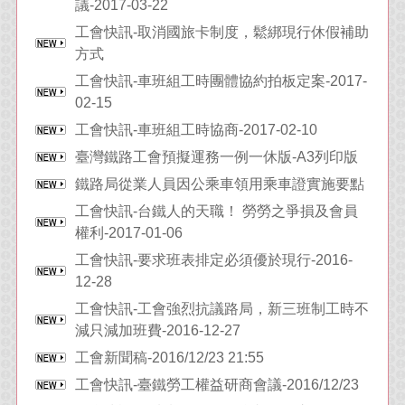
議-2017-03-22
工會快訊-取消國旅卡制度，鬆綁現行休假補助
方式
工會快訊-車班組工時團體協約拍板定案-2017-
02-15
工會快訊-車班組工時協商-2017-02-10
臺灣鐵路工會預擬運務一例一休版-A3列印版
鐵路局從業人員因公乘車領用乘車證實施要點
工會快訊-台鐵人的天職！ 勞勞之爭損及會員
權利-2017-01-06
工會快訊-要求班表排定必須優於現行-2016-
12-28
工會快訊-工會強烈抗議路局，新三班制工時不
減只減加班費-2016-12-27
工會新聞稿-2016/12/23 21:55
工會快訊-臺鐵勞工權益研商會議-2016/12/23