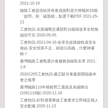
2021-10-19
鐵路工會提供給所有會員面對資方簡報的18個
「提問」與「破題檔」點選下載PDF 2021-05-
21
工會快訊-全面備戰交通部對台鐵假改革全然無
誠信可言-2020-05-05
工會快訊-2021-04-16-改革先從路線軌道安全
做起-安全預算不足，卻挹注高鐡，什麼神邏
輯？
臺灣鐵路工會甄選分會服務員錄取名單 2021-
1-8
20201205工會快訊-嚴正駁斥東森新聞扭曲本
會之報導
臺灣鐵路110年模範勞工選拔及表揚辦法
(1091118版) 2020-11-18
工會快訊-針對感電事故工會要求立即補足個人
安全配備 2020-11-13