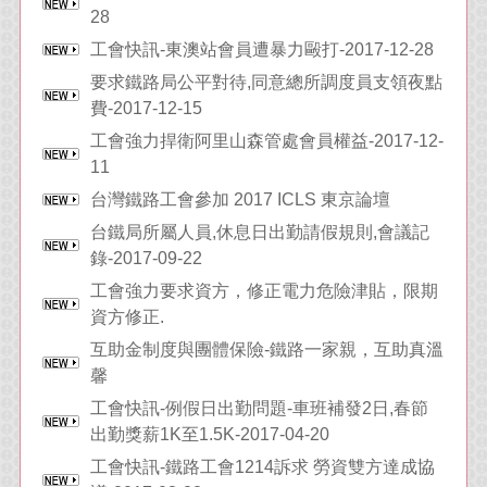
28
工會快訊-東澳站會員遭暴力毆打-2017-12-28
要求鐵路局公平對待,同意總所調度員支領夜點
費-2017-12-15
工會強力捍衛阿里山森管處會員權益-2017-12-
11
台灣鐵路工會參加 2017 ICLS 東京論壇
台鐵局所屬人員,休息日出勤請假規則,會議記
錄-2017-09-22
工會強力要求資方，修正電力危險津貼，限期
資方修正.
互助金制度與團體保險-鐵路一家親，互助真溫
馨
工會快訊-例假日出勤問題-車班補發2日,春節
出勤獎薪1K至1.5K-2017-04-20
工會快訊-鐵路工會1214訴求 勞資雙方達成協