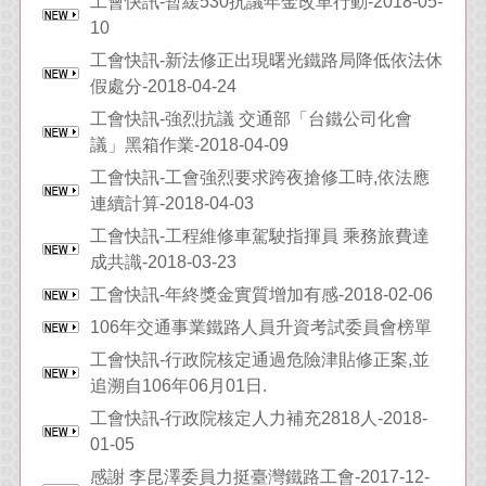
工會快訊-暫緩530抗議年金改革行動-2018-05-
10
工會快訊-新法修正出現曙光鐵路局降低依法休
假處分-2018-04-24
工會快訊-強烈抗議 交通部「台鐵公司化會
議」黑箱作業-2018-04-09
工會快訊-工會強烈要求跨夜搶修工時,依法應
連續計算-2018-04-03
工會快訊-工程維修車駕駛指揮員 乘務旅費達
成共識-2018-03-23
工會快訊-年終獎金實質增加有感-2018-02-06
106年交通事業鐵路人員升資考試委員會榜單
工會快訊-行政院核定通過危險津貼修正案,並
追溯自106年06月01日.
工會快訊-行政院核定人力補充2818人-2018-
01-05
感謝 李昆澤委員力挺臺灣鐵路工會-2017-12-