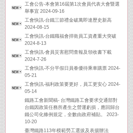
工會公告-本會第16屆第1次會員代表大會暨選
舉事宜 2024-09-16
工會快訊-台鐵三節禮金破萬即達歷史新高
2024-08-15
工會快訊-台鐵職福會捍衛員工資產重大突破
2024-8-13
工會快訊-會員災害慰問查報及領收書下載
2024-7-26
工會快訊-不分平假日員眷優待乘車購票 2024-
05-21
工會快訊-福利政策要更好，員工更安心 2024-
05-14
鐵路工會新聞稿- 台灣鐵路工會要求交通部對
台鐵因政策任務所產生之營運虧損，應回歸台
鐵公司化條例規定，全數由政府補貼。 2023-
10-20
臺灣鐵路113年模範勞工選拔及表揚辦法