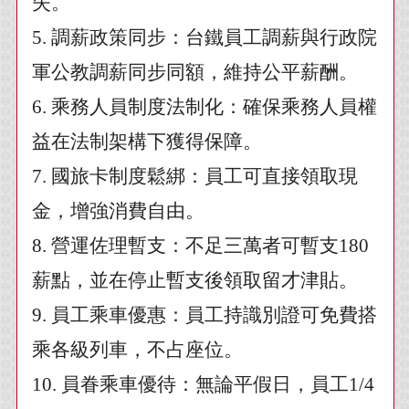
失。
5.
調薪政策同步：台鐵員工調薪與行政院
軍公教調薪同步同額，維持公平薪酬。
6.
乘務人員制度法制化：確保乘務人員權
益在法制架構下獲得保障。
7.
國旅卡制度鬆綁：員工可直接領取現
金，增強消費自由。
8.
營運佐理暫支：不足三萬者可暫支180
薪點，並在停止暫支後領取留才津貼。
9.
員工乘車優惠：員工持識別證可免費搭
乘各級列車，不占座位。
10.
員眷乘車優待：無論平假日，員工1/4