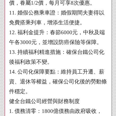
價，眷屬1/2價，每月可享8次優惠。
11.
婚假公務乘車證：婚假期間夫妻得以
免費搭乘列車，增添生活便捷。
12.
福利金提升：春節6000元，中秋及端
午各3000元，並增設防癌保險等保障。
13.
持續福利精進措施：確保台鐵公司化
後福利政策不變。
14.
公司化保障要點：維持員工升遷、薪
資、退休等權益，確保公司化後的勞動條
件穩定。
健全台鐵公司經營與財務制度
1.
債務清零：1800億債務由政府吸收，