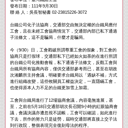
發布日期：111年9月30日
聯 絡 人：吳長智秘書 02-23815226-3072
台鐵公司化子法協商，交通部交由無決定權的台鐵局應付
工會，且在未經工會協商情況下，交通部內部已私下通過
子法條文，這不是騙局，什麼才是騙局。
今（9/30）日，工會戳破所謂尊重工會的假象，對工會的
協商只是打假球，交通部私下已經如火如荼的在進行所謂
的台鐵公司化推動會報，私下通過子法條文，反觀工會與
台鐵局所有協商內容，僅供交通部參考而已，甚至在胡政
次湘麟所主持會議，明確要求台鐵局以「遇缺不補」方式
進行組織改變，這些攸關員工權益決定，一直隱瞞工會，
也使得原本人力不足的台鐵更加雪上加霜。
工會與台鐵局進行了12場協商會議，內容毫無進展，甚
至，之前在5月18日交通部胡次長召開9小時的紅眼協商會
議，會議決議亦遭忽視不認帳，工會可以確認，如此進行
下去，所作的努力只是徒勞，屆時交通部將直接上交子法
到行政院，整個表現完全復刻母法的程序。