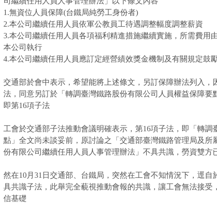
司繼續任用人員人事管理辦法」以下條文內容
1.無資位人員保障(台鐵局純勞工身份者)
2.本公司繼續任用人員依軍公教員工待遇調整幅度調整薪資
3.本公司繼續任用人員各項福利精進措施繼續實施，所需費用
本公司執行
4.本公司繼續任用人員應訂定經營績效獎金機制及有關規定鼓
交通部於會中表示，希望能將上述條文，另訂保障辦法列入，
法，同意另訂於「轉調臺灣鐵路股份有限公司人員權益保障要
即第16項子法
工會於交通部子法推動會議明確表示，第16項子法，即「轉調
點」全文尚未談妥前，原討論之「交通部臺灣鐵路管理局及所
份有限公司繼續任用人員人事管理辦法」不具共識，勞資雙方
然在10月31日交通部、台鐵局，突然在工會不知情況下，逕
具共識子法，此舉完全藐視推動會報的共識，讓工會無法接受
信基礎