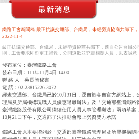
鐵路工會新聞稿-嚴正抗議交通部、台鐵局，未經勞資協商共識下
2022-11-4
嚴正抗議交通部、台鐵局，未經勞資協商共識下，逕自公告台鐵公
則，工會要求即刻更正補救，公開道歉並究責相關人員，以表誠意
發布單位：臺灣鐵路工會
發布日期：111年11月4日 14:00
聯 絡 人：吳長智秘書
電 話：02-23815226-3072
經查交通部、台鐵局已於10月31日，逕自於各自官方網站上
理局及所屬機構現職人員優惠退離辦法」及「交通部臺灣鐵路
臺灣鐵路股份有限公司繼續任用人員人事管理辦法」兩項草案
10月21日下午，交通部子法推動會報上勞資雙方承諾
鐵路工會原本要增列於「交通部臺灣鐵路管理局及所屬機構隨