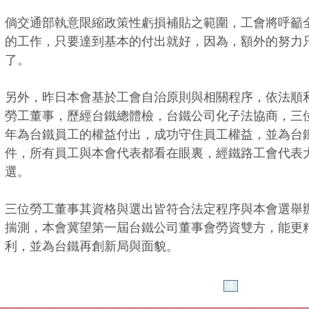
倘交通部執意限縮政策性虧損補貼之範圍，工會將呼籲
的工作，只要達到基本的付出就好，因為，額外的努力
了。
另外，昨日本會基於工會自治原則與相關程序，依法順
勞工董事，歷經台鐵總體檢，台鐵公司化子法協商，三
年為台鐵員工的權益付出，成功守住員工權益，並為台
件，所有員工與本會代表都看在眼裏，經鐵路工會代表
選。
三位勞工董事其資格與選出皆符合法定程序與本會選舉
揣測，本會冀望第一屆台鐵公司董事會勞資雙方，能更
利，並為台鐵再創新局與面貌。
1
2
3
4
5
6
＜＜
＞＞