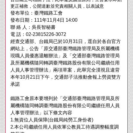
更正補救，公開道歉並究責相關人員，以表誠意
發布單位：臺灣鐵路工會
發布日期：111年11月4日 14:00
聯 絡 人：吳長智秘書
電 話：02-23815226-3072
經查交通部、台鐵局已於10月31日，逕自於各自官方
網站上，公告「原交通部臺灣鐵路管理局及所屬機構
現職人員優惠退離辦法」及「交通部臺灣鐵路管理局
及所屬機構隨同轉調臺灣鐵路股份有限公司繼續任用
人員人事管理辦法」兩項草案，此舉完全漠視且違背
本年10月21日下午，交通部子法推動會報上勞資雙方
承諾
鐵路工會原本要增列於「交通部臺灣鐵路管理局及所
屬機構隨同轉調臺灣鐵路股份有限公司繼續任用人員
人事管理辦法」以下條文內容
1.無資位人員保障(台鐵局純勞工身份者)
2.本公司繼續任用人員依軍公教員工待遇調整幅度調