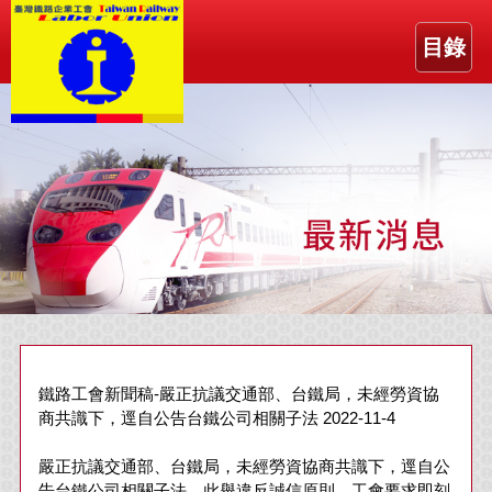
目錄
鐵路工會新聞稿-嚴正抗議交通部、台鐵局，未經勞資協
商共識下，逕自公告台鐵公司相關子法 2022-11-4
嚴正抗議交通部、台鐵局，未經勞資協商共識下，逕自公
告台鐵公司相關子法，此舉違反誠信原則，工會要求即刻