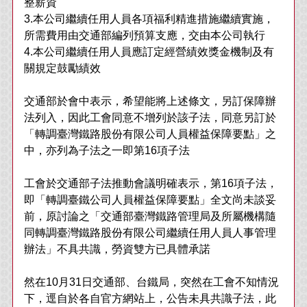
整薪資
3.本公司繼續任用人員各項福利精進措施繼續實施，
所需費用由交通部編列預算支應，交由本公司執行
4.本公司繼續任用人員應訂定經營績效獎金機制及有
關規定鼓勵績效
交通部於會中表示，希望能將上述條文，另訂保障辦
法列入，因此工會同意不增列於該子法，同意另訂於
「轉調臺灣鐵路股份有限公司人員權益保障要點」之
中，亦列為子法之一即第16項子法
工會於交通部子法推動會議明確表示，第16項子法，
即「轉調臺鐵公司人員權益保障要點」全文尚未談妥
前，原討論之「交通部臺灣鐵路管理局及所屬機構隨
同轉調臺灣鐵路股份有限公司繼續任用人員人事管理
辦法」不具共識，勞資雙方已具體承諾
然在10月31日交通部、台鐵局，突然在工會不知情況
下，逕自於各自官方網站上，公告未具共識子法，此