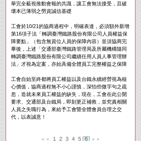
舉完全藐視推動會報的共識，讓工會無法接受，且破
壞本已薄弱之勞資誠信基礎
工會於10/21的協商過程中，明確表達，必須額外新增
第16項子法「轉調臺灣鐵路股份有限公司人員權益保
障要點」（包含無資位人員的保障內容）並須協商完
畢後，上述「交通部臺灣鐵路管理局及所屬機構隨同
轉調臺灣鐵路股份有限公司繼續任用人員人事管理辦
法」才視為定案，亦始具備全體員工完整權益之保障
工會自始至終都將員工權益以及台鐵永續經營視為核
心價值，協商過程無不小心謹慎，深怕些微字句之疏
忽，造就未來員工權益的缺失，現在，工會在此公開
要求、交通部及台鐵局，即刻更正補救，並究責相關
人員之失職行為，來給予工會暨全體會員合理之交
代，以表誠意！
1
2
3
4
5
6
＜＜
＞＞