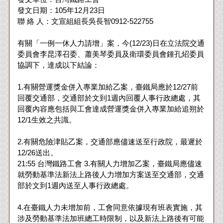
發文日期：105年12月23日
聯 絡 人：文宣組組長吳長智0912-522755
有關「一例一休人力請增」案，今(12/23)日在立法院交通
委員會李昆澤召委、蕭美琴委員及衛環委員會鍾孔炤委員
協調下，達成以下結論：
1.有關營運獎金併入專業加給乙案，臺鐵局應於12/27前
回覆交通部，交通部於文到1週內回覆人事行政總處，其
回覆內容應包括與工會達成營運獎金併入專業加給追朔於
12/1生效之共識。
2.有關危險津貼乙案，交通部應儘速送至行政院，最遲於
12/26送出。
21:55 台灣鐵路工會 3.有關人力增加乙案，臺鐵局應儘速
就勞動基準法新法上路後人力增加方案送至交通部，交通
部於文到1週內送至人事行政總處。
4.在臺鐵人力未增加前，工會同意依據現有班表實施，其
涉及勞動基準法加班總工時限制，以及新法上路後有可能