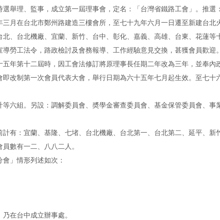
時選舉理、監事，成立第一屆理事會，定名：「台灣省鐵路工會」。推選
年三月在台北市鄭州路建造三樓會所，至七十九年六月一日遷至新建台北
台北、台北機廠、宜蘭、新竹、台中、彰化、嘉義、高雄、台東、花蓮等
宣導勞工法令，路政檢討及會務報導、工作經驗意見交換，甚獲會員歡迎
十五年第十二屆時，因工會法修訂將原理事長任期二年改為三年，並奉內
會即改制第一次會員代表大會，舉行日期為六十五年七月起生效。至七十
計等六組。另設：調解委員會、奬學金審查委員會、基金保管委員會、事
前計有：宜蘭、基隆、七堵、台北機廠、台北第一、台北第二、延平、新
會員數有一二、八八二人。
分會」情形列述如次：
，乃在台中成立辦事處。