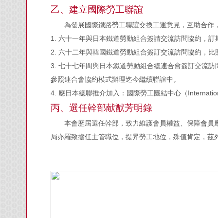
乙、建立國際勞工聯誼
為發展國際鐵路勞工聯誼交換工運意見，互助合作
1. 六十一年與日本鐵道勞動組合簽請交流訪問協約，
2. 六十二年與韓國鐵道勞動組合簽訂交流訪問協約，
3. 七十七年間與日本鐵道勞動組合總連合會簽訂交流訪
參照連合會協約模式辦理迄今繼續聯誼中。
4. 應日本總聯推介加入：國際勞工團結中心（Internatio
丙、選任幹部献猷芳明錄
本會歷屆選任幹部，致力維護會員權益、保障會員
局亦羅致擔任主管職位，提昇勞工地位，殊值肯定，茲