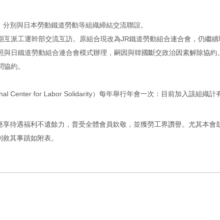
，分別與日本勞動鐵道勞動等組織締結交流聯誼。
訂期互派工運幹部交流互訪。原組合現改為JR鐵道勞動組合連合會，仍繼續
比照與日鐵道勞動組合連合會模式辦理，嗣因與韓國斷交政治因素解除協約
問協約。
nal Center for Labor Solidarity）每年舉行年會一次：目
應享待遇福利不遺餘力，普受全體會員欽敬，並獲勞工界讚譽。尤其本會
列敘其事蹟如附表。