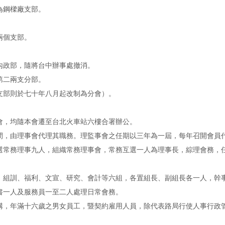
為鋼樑廠支部。
兩個支部。
內政部，隨將台中辦事處撤消。
第二兩支分部。
支部則於七十年八月起改制為分會）。
會，均隨本會遷至台北火車站六樓合署辦公。
間，由理事會代理其職務。理監事會之任期以三年為一屆，每年召開會員
選常務理事九人，組織常務理事會，常務互選一人為理事長，綜理會務，
組訓、福利、文宣、研究、會計等六組，各置組長、副組長各一人，幹事
一人及服務員一至二人處理日常會務。
，年滿十六歲之男女員工，暨契約雇用人員，除代表路局行使人事行政