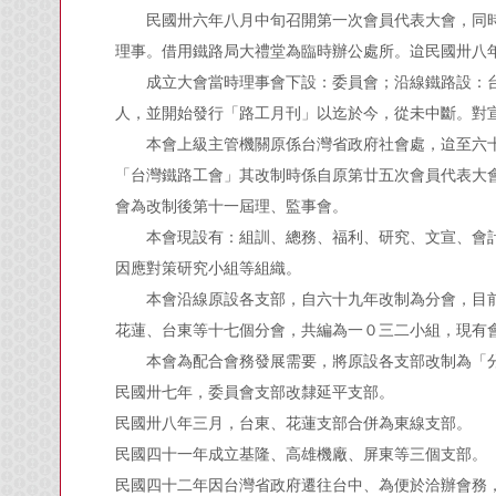
民國卅六年八月中旬召開第一次會員代表大會，同
理事。借用鐵路局大禮堂為臨時辦公處所。迨民國卅八
成立大會當時理事會下設：委員會；沿線鐵路設：
人，並開始發行「路工月刊」以迄於今，從未中斷。對
本會上級主管機關原係台灣省政府社會處，迨至六
「台灣鐵路工會」其改制時係自原第廿五次會員代表大
會為改制後第十一屆理、監事會。
本會現設有：組訓、總務、福利、研究、文宣、會
因應對策研究小組等組織。
本會沿線原設各支部，自六十九年改制為分會，目
花蓮、台東等十七個分會，共編為一０三二小組，現有
本會為配合會務發展需要，將原設各支部改制為「
民國卅七年，委員會支部改隸延平支部。
民國卅八年三月，台東、花蓮支部合併為東線支部。
民國四十一年成立基隆、高雄機廠、屏東等三個支部。
民國四十二年因台灣省政府遷往台中、為便於洽辦會務