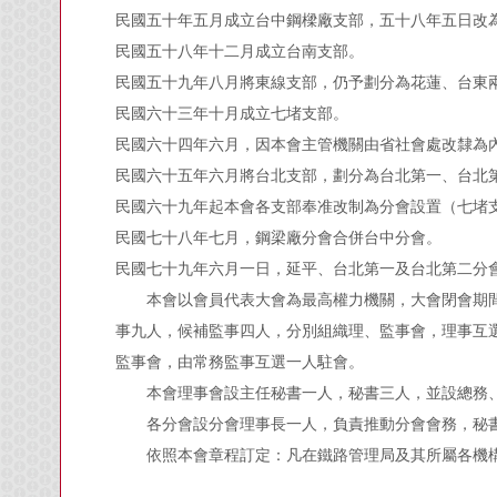
民國五十年五月成立台中鋼樑廠支部，五十八年五日改
民國五十八年十二月成立台南支部。
民國五十九年八月將東線支部，仍予劃分為花蓮、台東
民國六十三年十月成立七堵支部。
民國六十四年六月，因本會主管機關由省社會處改隸為
民國六十五年六月將台北支部，劃分為台北第一、台北
民國六十九年起本會各支部奉准改制為分會設置（七堵
民國七十八年七月，鋼梁廠分會合併台中分會。
民國七十九年六月一日，延平、台北第一及台北第二分
本會以會員代表大會為最高權力機關，大會閉會期
事九人，候補監事四人，分別組織理、監事會，理事互
監事會，由常務監事互選一人駐會。
本會理事會設主任秘書一人，秘書三人，並設總務、
各分會設分會理事長一人，負責推動分會會務，秘書
依照本會章程訂定：凡在鐵路管理局及其所屬各機構