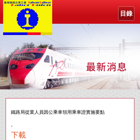
目錄
鐵路局從業人員因公乘車領用乘車證實施要點
-
下載